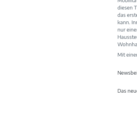
Mobilitä
diesen 
das ers
kann. In
nur ein
Haussteu
Wohnhau
Mit ein
Newsbei
Das neu