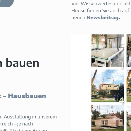
ß
Viel Wissenwertes und akt
House finden Sie auch auf
neuen
Newsbeitrag
.
n bauen
t - Hausbauen
n Ausstattung in unserem
reich - je nach
tellt. Nachdem Böden,