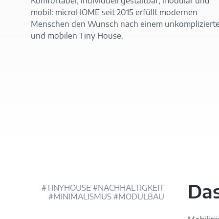
Komfortabel, individuell gestaltbar, modular und
mobil: microHOME seit 2015 erfüllt modernen
Menschen den Wunsch nach einem unkompliziert
und mobilen Tiny House.
https://www.youtube-nocookie.com/watch?v=eNC
Das
#TINYHOUSE #NACHHALTIGKEIT
#MINIMALISMUS #MODULBAU