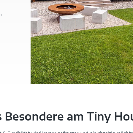
en
NL5zrE0c
 Besondere am Tiny Ho