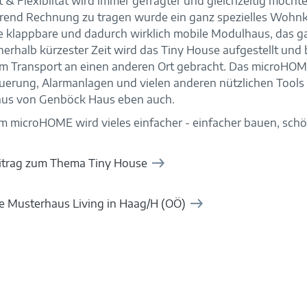
t & Flexibiltät wird immer gefragter und gleichzeitig mö
Trend Rechnung zu tragen wurde ein ganz spezielles Wohnk
te klappbare und dadurch wirklich mobile Modulhaus, das 
nerhalb kürzester Zeit wird das Tiny House aufgestellt un
em Transport an einen anderen Ort gebracht. Das microHOM
erung, Alarmanlagen und vielen anderen nützlichen Tools 
s von Genböck Haus eben auch.
em microHOME wird vieles einfacher - einfacher bauen, sc
trag zum Thema Tiny House
e Musterhaus Living in Haag/H (OÖ)